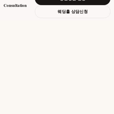
Consultation
웨딩홀 상담신청
Raon Wedding Hall
부산의 특별한 웨딩 공간
· 부산광역시 진구 중앙대로 640 ABL부산타워 23층
ADDRESS
·
051-631-2121
TEL